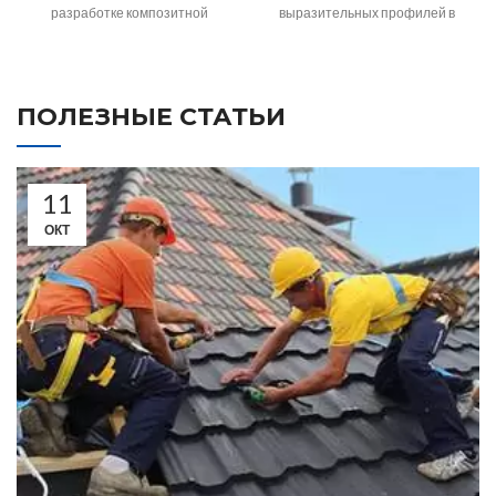
разработке композитной
выразительных профилей в
черепицы с разными
линейке бельгийского бренда
фактурами и архитектурными
Metrotile. Визуально кровля
образами. MetroShake —
напоминает
ПОЛЕЗНЫЕ СТАТЬИ
11
ОКТ