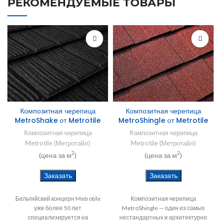
РЕКОМЕНДУЕМЫЕ ТОВАРЫ
Композитная черепица
Композитная черепица
MetroShake от Metrotile
MetroShingle от Metrotile
Композитная черепица
Композитная черепица
Metrotile (Метротайл)
Metrotile (Метротайл)
2
2
(цена за м
)
(цена за м
)
Заказать
Заказать
Бельгийский концерн Metrotile
Композитная черепица
уже более 50 лет
MetroShingle — один из самых
специализируется на
нестандартных и архитектурно